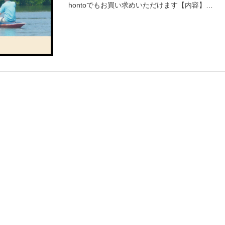
hontoでもお買い求めいただけます【内容】モ
ルゲンWEBの連載「清々しき人々」より「清々
しき人々」「凛々たる人