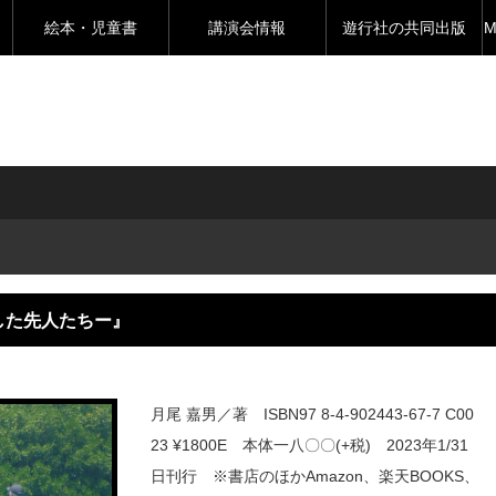
絵本・児童書
講演会情報
遊行社の共同出版
M
した先人たちー』
月尾 嘉男／著 ISBN97 8-4-902443-67-7 C00
23 ¥1800E 本体一八〇〇(+税) 2023年1/31
日刊行 ※書店のほかAmazon、楽天BOOKS、