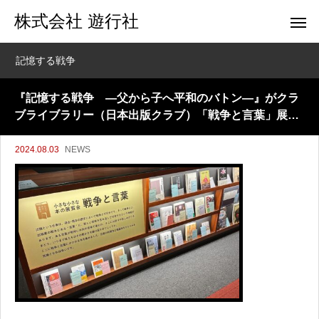
株式会社 遊行社
記憶する戦争
『記憶する戦争 ―父から子へ平和のバトン―』がクラ
ブライブラリー（日本出版クラブ）「戦争と言葉」展に
展示されました
2024.08.03
NEWS