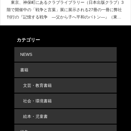
東京、神保町にあるクラブライブラリー（日本出版クラブ）3
階で開催中の「戦争と言葉」展に展示される27冊の一冊に弊社
刊行の『記憶する戦争 ―父から子へ平和のバトン―』（東谷
仁／著）が選定されました。展示期間は８月１日～８月３１ま
でとのこと、ご興味の方は足を運んでいただければ幸甚です。
カテゴリー
NEWS
書籍
文芸・教育書籍
社会・環境書籍
絵本・児童書