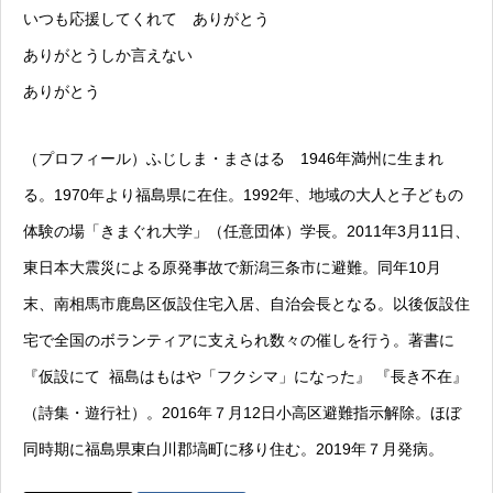
いつも応援してくれて ありがとう
ありがとうしか言えない
ありがとう
（プロフィール）ふじしま・まさはる 1946年満州に生まれ
る。1970年より福島県に在住。1992年、地域の大人と子どもの
体験の場「きまぐれ大学」（任意団体）学長。2011年3月11日、
東日本大震災による原発事故で新潟三条市に避難。同年10月
末、南相馬市鹿島区仮設住宅入居、自治会長となる。以後仮設住
宅で全国のボランティアに支えられ数々の催しを行う。著書に
『仮設にて 福島はもはや「フクシマ」になった』 『長き不在』
（詩集・遊行社）。2016年７月12日小高区避難指示解除。ほぼ
同時期に福島県東白川郡塙町に移り住む。2019年７月発病。