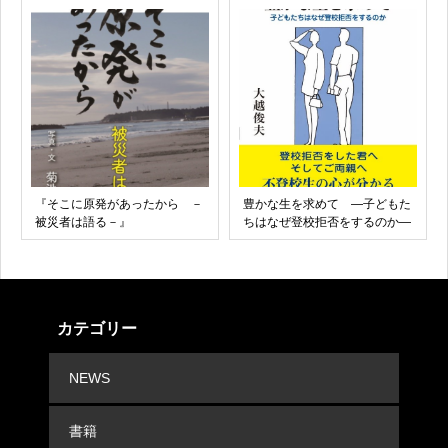
『そこに原発があったから －
豊かな生を求めて ―子どもた
被災者は語る－』
ちはなぜ登校拒否をするのか―
カテゴリー
NEWS
書籍